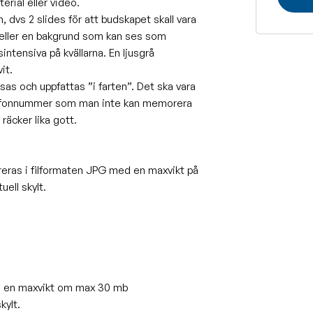
rial eller video.
 dvs 2 slides för att budskapet skall vara
vt eller en bakgrund som kan ses som
usintensiva på kvällarna. En ljusgrå
it.
sas och uppfattas ”i farten”. Det ska vara
telefonnummer som man inte kan memorera
äcker lika gott.
eras i filformaten JPG med en maxvikt på
ll skylt.
 ha en maxvikt om max 30 mb
ylt.