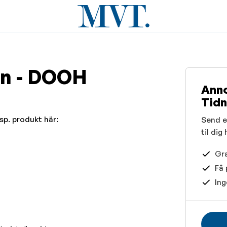
on - DOOH
Ann
Tidn
sp. produkt här:
Send en
til dig
Gra
Få 
Ing