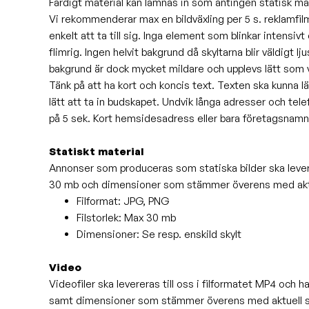
Färdigt material kan lämnas in som antingen statisk mate
Vi rekommenderar max en bildväxling per 5 s. reklamfilm,
enkelt att ta till sig. Inga element som blinkar intensi
flimrig. Ingen helvit bakgrund då skyltarna blir väldigt lj
bakgrund är dock mycket mildare och upplevs lätt som v
Tänk på att ha kort och koncis text. Texten ska kunna lä
lätt att ta in budskapet. Undvik långa adresser och 
på 5 sek. Kort hemsidesadress eller bara företagsnamn r
Statiskt material
Annonser som produceras som statiska bilder ska lever
30 mb och dimensioner som stämmer överens med aktue
Filformat: JPG, PNG
Filstorlek: Max 30 mb
Dimensioner: Se resp. enskild skylt
Video
Videofiler ska levereras till oss i filformatet MP4 och
samt
dimensioner som stämmer överens med aktuell sk