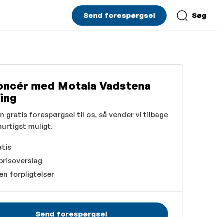
Send forespørgsel
Søg
oncér med Motala Vadstena
ing
 gratis forespørgsel til os, så vender vi tilbage
 hurtigst muligt.
tis
prisoverslag
en forpligtelser
Send forespørgsel